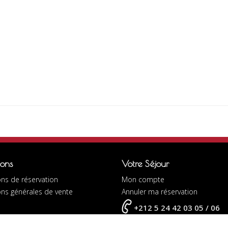
ions
Votre Séjour
ns de réservation
Mon compte
ons générales de vente
Annuler ma réservation
+212 5 24 42 03 05 / 06