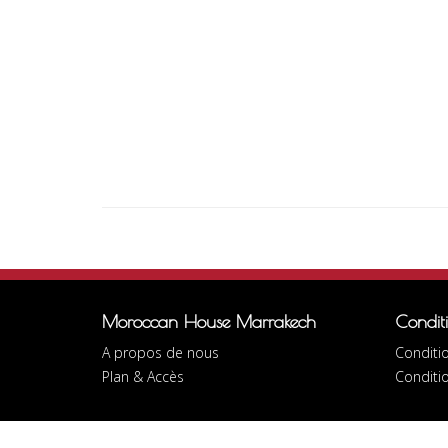
Moroccan House Marrakech
Condit
A propos de nous
Conditio
Plan & Accès
Conditi