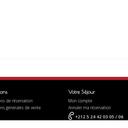
ions
Votre Séjour
ns de réservation
Mon compte
ons générales de vente
Annuler ma réservation
+212 5 24 42 03 05 / 06