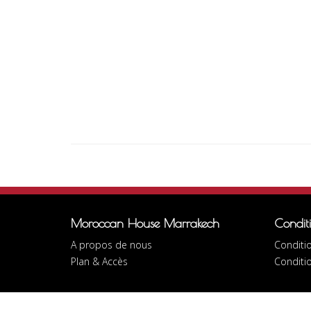
Moroccan House Marrakech
Condit
A propos de nous
Conditio
Plan & Accès
Conditi